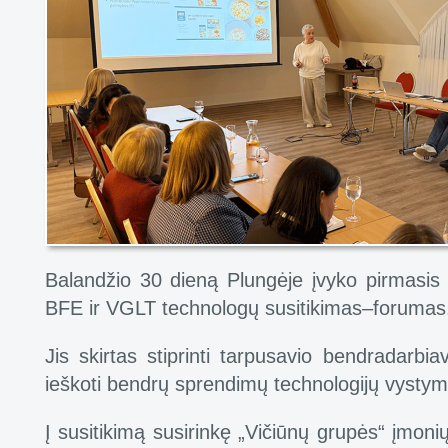
Balandžio 30 dieną Plungėje įvyko pirmasis
BFE ir VGLT technologų susitikimas–forumas
Jis skirtas stiprinti tarpusavio bendradarbiav
ieškoti bendrų sprendimų technologijų vystymo
Į susitikimą susirinkę „Vičiūnų grupės“ įmoni