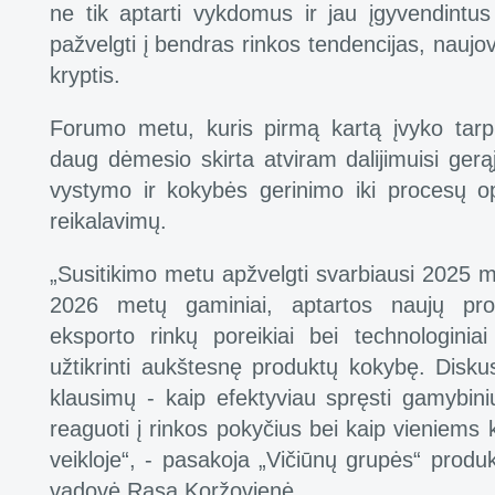
ne tik aptarti vykdomus ir jau įgyvendintus 
pažvelgti į bendras rinkos tendencijas, naujov
kryptis.
Forumo metu, kuris pirmą kartą įvyko tarp
daug dėmesio skirta atviram dalijimuisi gerą
vystymo ir kokybės gerinimo iki procesų o
reikalavimų.
„Susitikimo metu apžvelgti svarbiausi 2025 me
2026 metų gaminiai, aptartos naujų pro
eksporto rinkų poreikiai bei technologinia
užtikrinti aukštesnę produktų kokybę. Diskus
klausimų - kaip efektyviau spręsti gamybiniu
reaguoti į rinkos pokyčius bei kaip vieniems k
veikloje“, - pasakoja „Vičiūnų grupės“ produ
vadovė Rasa Koržovienė.