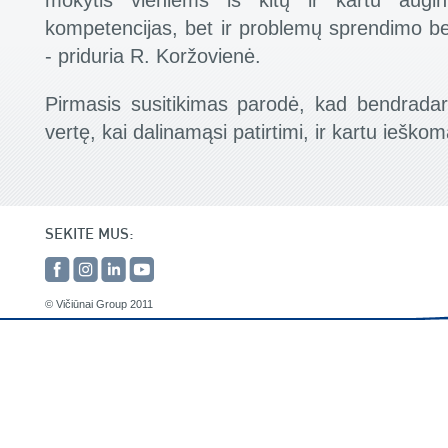
mokytis vieniems iš kitų ir kartu augin
kompetencijas, bet ir problemų sprendimo be
- priduria R. Koržovienė.
Pirmasis susitikimas parodė, kad bendradar
vertę, kai dalinamąsi patirtimi, ir kartu iešk
SEKITE MUS:
© Vičiūnai Group 2011