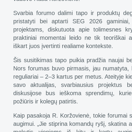
Svarbia forumo dalimi tapo ir produktų de
pristatyti bei aptarti SEG 2026 gaminiai, 
projektams, diskutuota apie tolimesnes kry
praktiniai momentai leido ne tik teoriškai a
iškart juos įvertinti realiame kontekste.
Šis susitikimas tapo puikia pradžia naujai be
Nors forumas buvo pirmasis, jau numatyta, k
reguliariai – 2–3 kartus per metus. Ateityje ki
savo aktualijas, svarbiausius projektus 
diskusijose bus ieškoma sprendimų, kurie
požiūris ir kolegų patirtis.
Kaip pasakoja R. Koržovienė, tokie forumai s
augimui. „Jie stiprina komandų ryšį, skatina