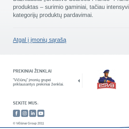
produktas – surimio gaminiai, tačiau intensyviai
kategorijų produktų pardavimai.
Atgal į įmonių sąrašą
PREKINIAI ŽENKLAI
“Vičiūnų” įmonių grupei
priklausantys prekiniai ženklai.
SEKITE MUS:
© Vičiūnai Group 2011