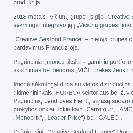
produkcija.
2018 metais „Vičiūnų grupė“ įsigijo „Creative
sėkmingai integravo ją į „Vičiūnų grupės“ įmon
„Creative Seafood France“ – plėtoja grupės
pardavimus Prancūzijoje.
Pagrindiniai įmonės tikslai – gaminių portfolio
skatinimas bei bendras „VIČI“ prekės ženklo 
Įmonė sėkmingai dirba su vietos distribucijos 
didmenininkais, HORECA sektoriaus bei žuvies
Pagrindinių bendrovės klientų sąrašą sudaro 
prekybos tinklai, tokie kaip „Carrefour“, „AM
„Monoprix“, „Leader Price“) bei „GALEC“.
Dažniausiai „Creative Seafood France“ Pran