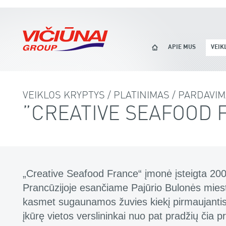
APIE MUS
VEIK
VEIKLOS KRYPTYS / PLATINIMAS / PARDAVI
„CREATIVE SEAFOOD 
„Creative Seafood France“ įmonė įsteigta 20
Prancūzijoje esančiame Pajūrio Bulonės mieste
kasmet sugaunamos žuvies kiekį pirmaujantis
įkūrę vietos verslininkai nuo pat pradžių čia 