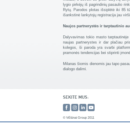
lygio pirkėjų iš pagrindinių pasaulio r
Rytų. Parodos plotas išsiplėtė iki 85 t
išankstinė lankytojų registracija jau virš
Naujos partnerystės ir tarptautinio 
Dalyvavimas tokio masto tarptautinėje 
naujas partnerystes ir dar plačiau pri
kolegos, ši paroda yra svarbi platform
pramonės tendencijas bei stiprinti įmo
Milanas šiomis dienomis jau tapo pasauli
dialogo dalimi.
SEKITE MUS:
© Vičiūnai Group 2011