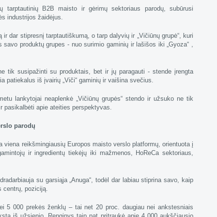
sių tarptautinių B2B maisto ir gėrimų sektoriaus parodų, subūrusi
s industrijos žaidėjus.
r dar stipresnį tarptautiškumą, o tarp dalyvių ir „Vičiūnų grupė“, kuri
es savo produktų grupes - nuo surimio gaminių ir lašišos iki „Gyoza“ ,
 tik susipažinti su produktais, bet ir jų paragauti - stende įrengta
a patiekalus iš įvairių „Viči“ gaminių ir vaišina svečius.
etu lankytojai neaplenkė „Vičiūnų grupės“ stendo ir užsuko ne tik
r pasikalbėti apie ateities perspektyvas.
erslo parodų
iena reikšmingiausių Europos maisto verslo platformų, orientuota į
amintojų ir ingredientų tiekėjų iki mažmenos, HoReCa sektoriaus,
adarbiauja su garsiąja „Anuga“, todėl dar labiau stiprina savo, kaip
 centrų, poziciją.
i 5 000 prekės ženklų – tai net 20 proc. daugiau nei ankstesniais
ksta iš užsienio. Renginys taip pat pritraukė apie 4 000 aukščiausio