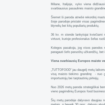
Milane, Italijoje, vyko viena didžiau
svarbiausius pasaulinės maisto grandinė
Šiemet ši paroda atnešė rekordinį mastą i
šioje parodoje pristatė visas pagrindin
blynelių bei kitų populiarių produktų.
36 kv. m stende lankytojai kviečiami ne
virtuvė, kurioje profesionalus šefas ruoši
Kolegos pasakoja, jog visos parodos m
paragauti šefo paruoštų užkandžių, bet i
Viena svarbiausių Europos maisto v
„TUTTOFOOD“ jau daugelį metų laikoma v
visą maisto tiekimo grandinę - nuo g
importuotojų bei tarptautinių pirkėjų.
Nuo 2026 metų paroda strategiškai bendr
vieno pagrindinių Europos food business
Šių metų parodoje dalyvavo daugiau ne
metais, o beveik 30 proc. dalyvių atvy