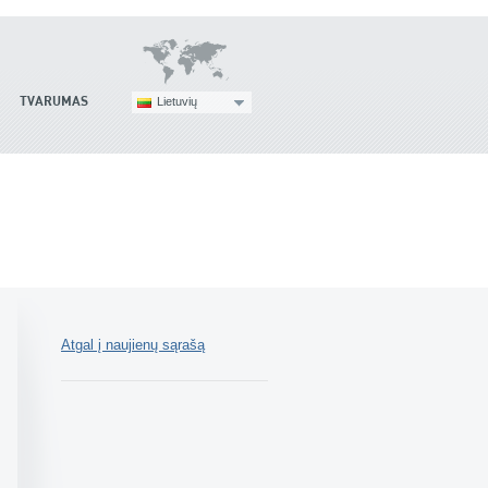
TVARUMAS
Lietuvių
Atgal į naujienų sąrašą