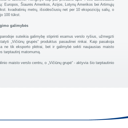
inkų: Europos, Šiaurės Amerikos, Azijos, Lotynų Amerikos bei Artimųjų
ūkst. kvadratinių metrų, išsidėsčiusių net per 10 ekspozicijų salių, o
ijo 100 tūkst.
augimo galimybės
parodoje suteikia galimybę stiprinti esamus verslo ryšius, užmegzti
statyti „Vičiūnų grupės“ produktus pasaulinei rinkai. Kaip pasakoja
a ne tik eksporto plėtrai, bet ir galimybė sekti naujausias maisto
nės tarptautinį matomumą.
nio maisto verslo centru, o „Vičiūnų grupė“ - aktyvia šio tarptautinio