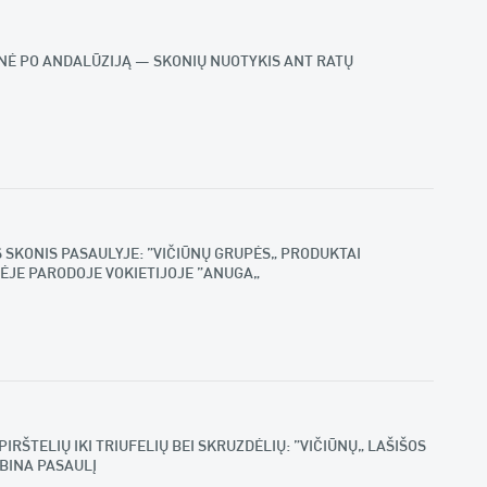
IONĖ PO ANDALŪZIJĄ – SKONIŲ NUOTYKIS ANT RATŲ
S SKONIS PASAULYJE: „VIČIŪNŲ GRUPĖS“ PRODUKTAI
ĖJE PARODOJE VOKIETIJOJE „ANUGA“
PIRŠTELIŲ IKI TRIUFELIŲ BEI SKRUZDĖLIŲ: „VIČIŪNŲ“ LAŠIŠOS
EBINA PASAULĮ