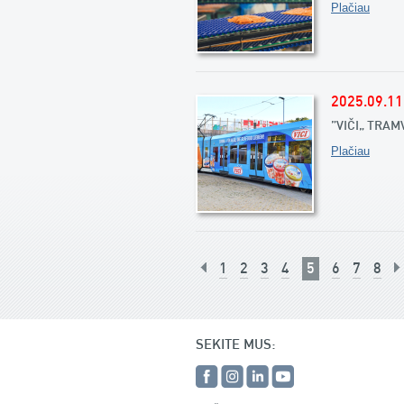
Plačiau
2025.09.11
„VIČI“ TRA
Plačiau
1
2
3
4
5
6
7
8
SEKITE MUS: