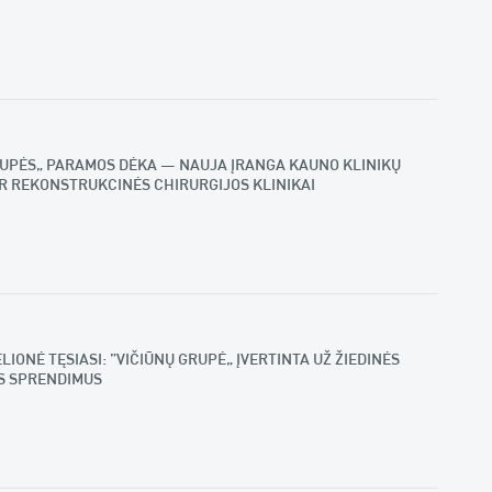
RUPĖS“ PARAMOS DĖKA – NAUJA ĮRANGA KAUNO KLINIKŲ
IR REKONSTRUKCINĖS CHIRURGIJOS KLINIKAI
IONĖ TĘSIASI: „VIČIŪNŲ GRUPĖ“ ĮVERTINTA UŽ ŽIEDINĖS
S SPRENDIMUS